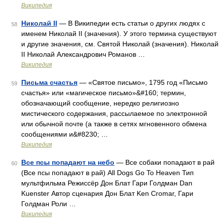
Википедия
Николай II
— В Википедии есть статьи о других людях с
58
именем Николай II (значения). У этого термина существуют
и другие значения, см. Святой Николай (значения). Николай
II Николай Александрович Романов …
Википедия
Письма счастья
— «Святое письмо», 1795 год «Письмо
59
счастья» или «магическое письмо»&#160; термин,
обозначающий сообщение, нередко религиозно
мистического содержания, рассылаемое по электронной
или обычной почте (а также в сетях мгновенного обмена
сообщениями и&#8230; …
Википедия
Все псы попадают на небо
— Все собаки попадают в рай
60
(Все псы попадают в рай) All Dogs Go To Heaven Тип
мультфильма Режиссёр Дон Блат Гари Голдман Dan
Kuenster Автор сценария Дон Блат Ken Cromar, Гари
Голдман Роли …
Википедия