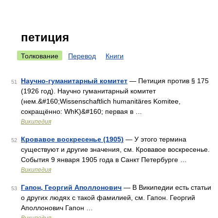
петиция
Толкование
Перевод
Книги
Научно-гуманитарный комитет
— Петиция против § 175
51
(1926 год). Научно гуманитарный комитет
(нем.&#160;Wissenschaftlich humanitäres Komitee,
сокращённо: WhK)&#160; первая в …
Википедия
Кровавое воскресенье (1905)
— У этого термина
52
существуют и другие значения, см. Кровавое воскресенье.
События 9 января 1905 года в Санкт Петербурге …
Википедия
Гапон, Георгий Аполлонович
— В Википедии есть статьи
53
о других людях с такой фамилией, см. Гапон. Георгий
Аполлонович Гапон …